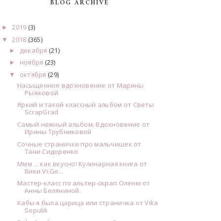
BLOG ARCHIVE
2019
(3)
►
2018
(365)
▼
декабря
(21)
►
ноября
(23)
►
октября
(29)
▼
Насыщенное вдохновение от Марины
Рыжковой.
Яркий и такой классный альбом от Светы
ScrapGrad
Самый нежный альбом. Вдохновение от
Ирины Трубниковой
Сочные странички про мальчишек от
Тани Сидоренко
Ммм ... как вкусно! Кулинарная книга от
Вики Vi.Go...
Мастер-класс по альтер-скрап Оленю от
Анны Беляниной.
Кабы я была царица или страничка от Vika
Sopulik