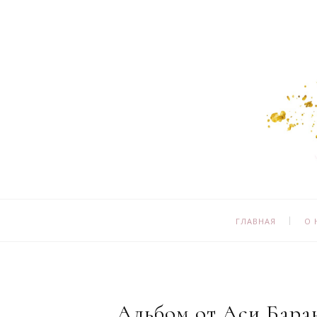
ГЛАВНАЯ
О 
Альбом от Аси Бара