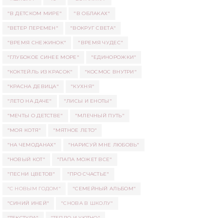
"В ДЕТСКОМ МИРЕ"
"В ОБЛАКАХ"
"ВЕТЕР ПЕРЕМЕН"
"ВОКРУГ СВЕТА"
"ВРЕМЯ СНЕЖИНОК"
"ВРЕМЯ ЧУДЕС"
"ГЛУБОКОЕ СИНЕЕ МОРЕ"
"ЕДИНОРОЖКИ"
"КОКТЕЙЛЬ ИЗ КРАСОК"
"КОСМОС ВНУТРИ"
"КРАСНА ДЕВИЦА"
"КУХНЯ"
"ЛЕТО НА ДАЧЕ"
"ЛИСЫ И ЕНОТЫ"
"МЕЧТЫ О ДЕТСТВЕ"
"МЛЕЧНЫЙ ПУТЬ"
"МОЯ КОТЯ"
"МЯТНОЕ ЛЕТО"
"НА ЧЕМОДАНАХ"
"НАРИСУЙ МНЕ ЛЮБОВЬ"
"НОВЫЙ КОТ"
"ПАПА МОЖЕТ ВСЕ"
"ПЕСНИ ЦВЕТОВ"
"ПРО СЧАСТЬЕ"
"С НОВЫМ ГОДОМ"
"СЕМЕЙНЫЙ АЛЬБОМ"
"СИНИЙ ИНЕЙ"
"СНОВА В ШКОЛУ"
"ТЕКСТУРА"
"ТЕПЛО И УЮТНО"