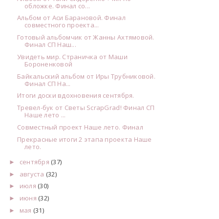
обложке. Финал со...
Альбом от Аси Барановой. Финал
совместного проекта...
Готовый альбомчик от Жанны Ахтямовой.
Финал СП Наш...
Увидеть мир. Страничка от Маши
Бороненковой
Байкальский альбом от Иры Трубниковой.
Финал СП На...
Итоги доски вдохновения сентября.
Тревел-бук от Светы ScrapGrad! Финал СП
Наше лето ...
Совместный проект Наше лето. Финал
Прекрасные итоги 2 этапа проекта Наше
лето.
сентября
(37)
►
августа
(32)
►
июля
(30)
►
июня
(32)
►
мая
(31)
►