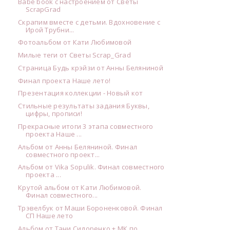
Babe book с настроением от Светы
ScrapGrad
Скрапим вместе с детьми. Вдохновение с
Ирой Трубни...
Фотоальбом от Кати Любимовой
Милые теги от Светы Scrap_Grad
Страница Будь крэйзи от Анны Беляниной
Финал проекта Наше лето!
Презентация коллекции - Новый кот
Стильные результаты задания Буквы,
цифры, прописи!
Прекрасные итоги 3 этапа совместного
проекта Наше ...
Альбом от Анны Беляниной. Финал
совместного проект...
Альбом от Vika Sopulik. Финал совместного
проекта ...
Крутой альбом от Кати Любимовой.
Финал совместного...
Трэвелбук от Маши Бороненковой. Финал
СП Наше лето
Альбом от Тани Сидоренко + МК по